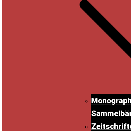
Monograph
Sammelbä
Zeitschrif