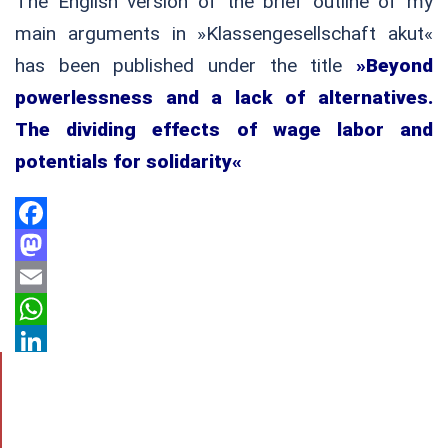
The English version of the brief outline of my
main arguments in »Klassengesellschaft akut«
has been published under the title
»Beyond
powerlessness and a lack of alternatives.
The dividing effects of wage labor and
potentials for solidarity«
Facebook
Mastodon
Email
WhatsApp
LinkedIn
Teilen